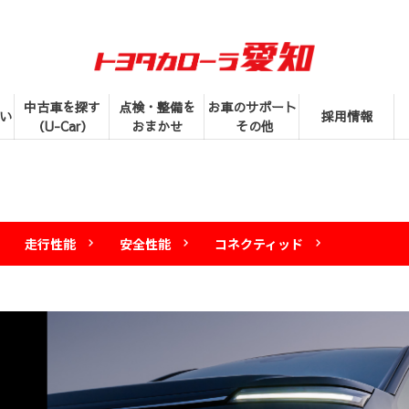
中古車を探す
点検・整備を
お車のサポート
い
採用情報
（U-Car）
おまかせ
その他
走行性能
安全性能
コネクティッド