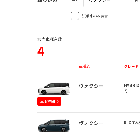
ヴォクシー
試乗車のみ表示
該当車種台数
4
車種名
グレード
ヴォクシー
HYBRID
り
車両詳細
ヴォクシー
S-Z 7