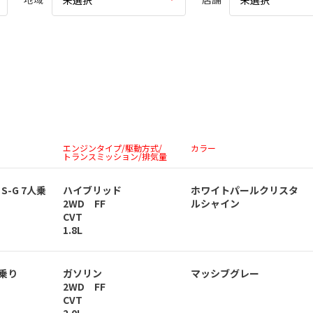
未選択
未選択
エンジンタイプ/駆動方式/
カラー
トランスミッション/排気量
 S-G 7人乗
ハイブリッド
ホワイトパールクリスタ
2WD FF
ルシャイン
CVT
1.8L
人乗り
ガソリン
マッシブグレー
2WD FF
CVT
2.0L