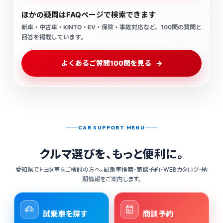
＋
予約なしでも店舗へ行けますか？
Q
ほかの疑問はFAQページで検索できます
新車・中古車・KINTO・EV・保険・事故対応など、100問の質問と
回答を掲載しています。
ご来店いただけます。ただし、試乗・商談・
＋
試乗するには予約が必要ですか？
Q
車検・点検は予約状況によりお待ちいただく
場合があります。スムーズなご案内のため、
よくあるご質問100問を見る
→
事前予約をおすすめします。
当日の試乗も可能な場合がありますが、希望
車検・点検はWEBから予約できます
＋
車種が他店舗へ移動している場合や、すでに
商談予約を確認する →
Q
か？
予約が入っている場合があります。事前に試
乗車と日時をご確認ください。
対象サービスはWEBから予約を申し込めま
試乗車を探す →
CAR SUPPORT MENU
＋
営業時間と定休日は全店舗同じですか？
Q
す。希望日がある場合や代車が必要な場合
は、余裕をもってお申し込みください。
クルマ選びを、もっと便利に。
店舗やサービス受付、長期休業などにより異
点検・整備について確認する →
車検や点検の際に代車を借りられます
＋
なる場合があります。ご利用になる店舗ペー
Q
愛知県でトヨタ車をご検討の方へ。試乗車検索・商談予約・WEBカタログ・納
か？
期情報をご案内します。
ジに掲載された最新の営業時間・営業日をご
確認ください。
代車の台数や空き状況は店舗によって異なり
＋
車に詳しくなくても相談できますか？
Q
ます。代車をご希望の場合は、車検・点検の
試乗車を探す
商談予約
予約時に店舗へお申し付けください。