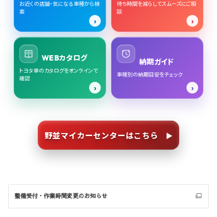
お近くの店舗・気になる車種から検
待ち時間を減らしてスムーズにご相
索
談
はい。車種選び、購入方法、維持費、保険、
車検について確認する →
›
›
メンテナンスなど、ご利用目的やお困りごと
を伺いながら分かりやすくご案内します。
車選びを相談する →
WEBカタログ
納期ガイド
トヨタ車のカタログをオンラインで
車種別の納期目安をチェック
確認
›
›
野並マイカーセンターはこちら
整備受付・作業時間変更のお知らせ