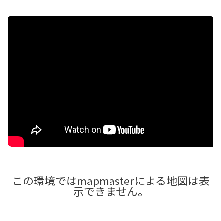
?rel=0&" frameborder="0" allow="autoplay; encrypted
-media" allowfullscreen>
この環境ではmapmasterによる地図は表
示できません。