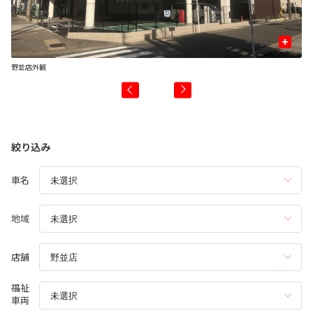
+
野並店外観
1
絞り込み
車名
地域
店舗
福祉
車両