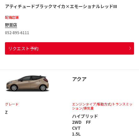
アティチュードブラックマイカ×エモーショナルレッドIII
配備店舗
野並店
052-895-6111
リクエスト予約
アクア
グレード
エンジンタイプ
/駆動方式/
トランスミッ
ション
/排気量
Z
ハイブリッド
2WD FF
CVT
1.5L