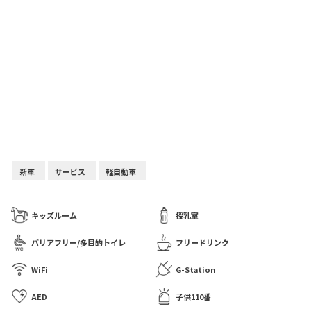
新車
サービス
軽自動車
キッズルーム
授乳室
バリアフリー/多目的トイレ
フリードリンク
WiFi
G-Station
AED
子供110番