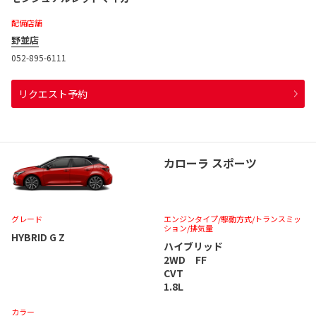
配備店舗
野並店
052-895-6111
リクエスト予約
カローラ スポーツ
グレード
エンジンタイプ
/駆動方式/
トランスミッ
ション
/排気量
HYBRID G Z
ハイブリッド
2WD FF
CVT
1.8L
カラー