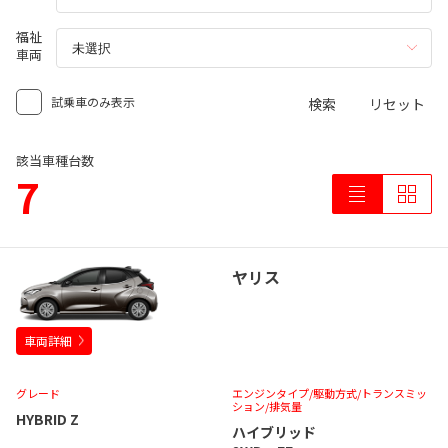
福祉
車両
試乗車のみ表示
検索
リセット
該当車種台数
7
ヤリス
車両詳細
グレード
エンジンタイプ
/駆動方式/
トランスミッ
ション
/排気量
HYBRID Z
ハイブリッド