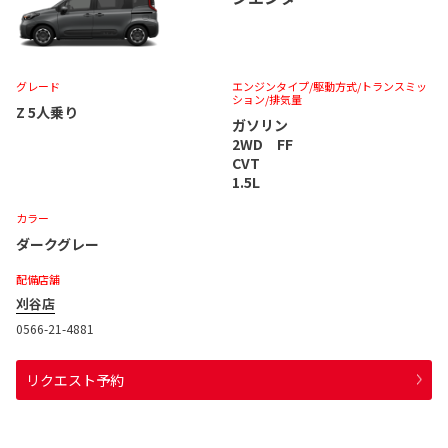
グレード
エンジンタイプ
/駆動方式/
トランスミッ
ション
/排気量
Z 5人乗り
ガソリン
2WD FF
CVT
1.5L
カラー
ダークグレー
配備店舗
刈谷店
0566-21-4881
リクエスト予約