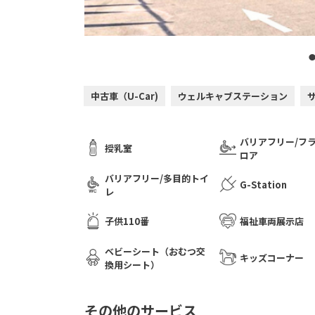
中古車（U-Car)
ウェルキャブステーション
バリアフリー/フ
授乳室
ロア
バリアフリー/多目的トイ
G-Station
レ
子供110番
福祉車両展示店
ベビーシート（おむつ交
キッズコーナー
換用シート）
その他のサービス