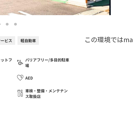
この環境ではma
サービス
軽自動車
ラットフ
バリアフリー/多目的駐車
場
AED
車検・整備・メンテナン
ス取扱店