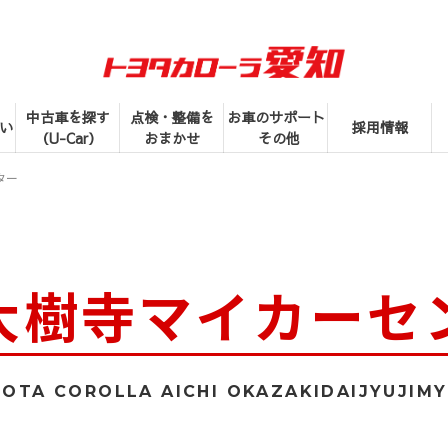
中古車を探す
点検・整備を
お車のサポート
い
採用情報
（U-Car）
おまかせ
その他
ター
大樹寺マイカーセ
OTA COROLLA AICHI OKAZAKIDAIJYUJIM