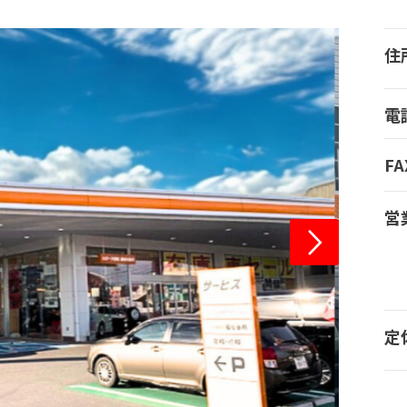
住
電
FA
営
定