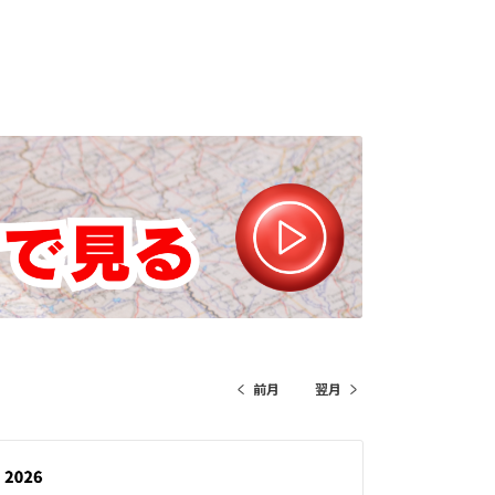
前月
翌月