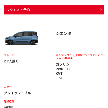
リクエスト予約
シエンタ
グレード
エンジンタイプ
/駆動方式/
トランスミッ
ション
/排気量
Z 7人乗り
ガソリン
2WD FF
CVT
1.5L
カラー
グレイッシュブルー
配備店舗
蒲郡店