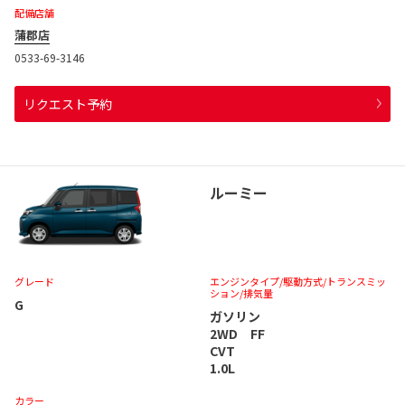
配備店舗
蒲郡店
0533-69-3146
リクエスト予約
ルーミー
グレード
エンジンタイプ
/駆動方式/
トランスミッ
ション
/排気量
G
ガソリン
2WD FF
CVT
1.0L
カラー