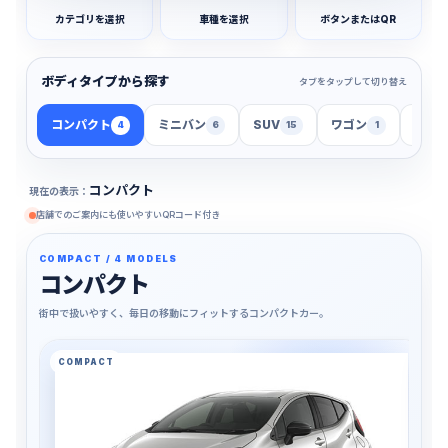
カテゴリを選択
車種を選択
ボタンまたはQR
ボディタイプから探す
タブをタップして切り替え
コンパクト
ミニバン
SUV
ワゴン
セダ
4
6
15
1
コンパクト
現在の表示：
店舗でのご案内にも使いやすいQRコード付き
COMPACT / 4 MODELS
コンパクト
街中で扱いやすく、毎日の移動にフィットするコンパクトカー。
COMPACT
T