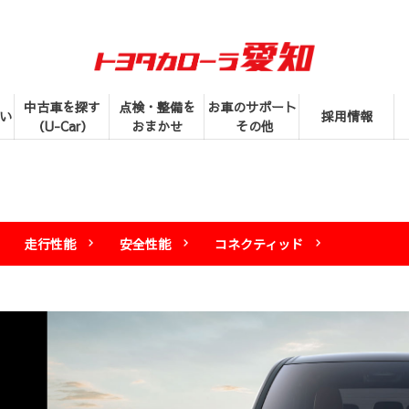
中古車を探す
点検・整備を
お車のサポート
い
採用情報
（U-Car）
おまかせ
その他
走行性能
安全性能
コネクティッド