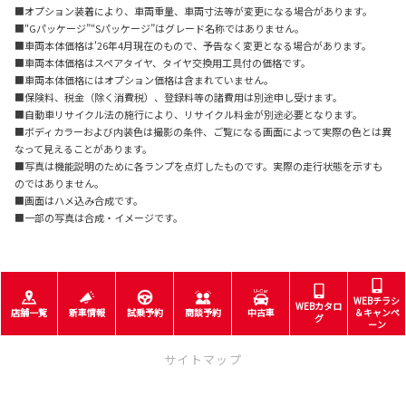
■オプション装着により、車両重量、車両寸法等が変更になる場合があります。
■“Gパッケージ”“Sパッケージ”はグレード名称ではありません。
■車両本体価格は'26年4月現在のもので、予告なく変更となる場合があります。
■車両本体価格はスペアタイヤ、タイヤ交換用工具付の価格です。
■車両本体価格にはオプション価格は含まれていません。
■保険料、税金（除く消費税）、登録料等の諸費用は別途申し受けます。
■自動車リサイクル法の施行により、リサイクル料金が別途必要となります。
■ボディカラーおよび内装色は撮影の条件、ご覧になる画面によって実際の色とは異
なって見えることがあります。
■写真は機能説明のために各ランプを点灯したものです。実際の走行状態を示すも
のではありません。
■画面はハメ込み合成です。
■一部の写真は合成・イメージです。
WEBチラシ
WEBカタロ
店舗一覧
新車情報
試乗予約
商談予約
中古車
＆キャンペ
グ
ーン
サイトマップ