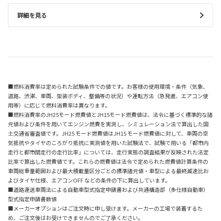
詳細を見る
■燃料消費率は定められた試験条件での値です。お客様の使用環境・条件（気象、
道路、渋滞、車両、架装ボディ、整備等の状況）や運転方法（急発進、エアコン使
用等）に応じて燃料消費率は異なります。
■燃料消費率のJH25モード燃費値とJH15モード燃費値は、法令に基づく標準的な諸
元値および条件を用いてエンジン燃費を実測し、シミュレーション法で算出した国
土交通省審査値です。JH25 モード燃費値はJH15 モード燃費値に対して、車両の空
気抵抗やタイヤのころがり抵抗に実測値を用いた試験法で、試験で用いる「都市内
走行と都市間走行の走行比率」については、走行実態の調査結果が反映された法定
比率で算出した燃費値です。これらの燃費値は法令で定められた燃費値計算条件の
車両総重量範囲および最大積載量区分ごとの標準諸元値・車型による最終減速比お
よびタイヤ仕様、エアコンOFF などの条件の下に算出しています。
■道路運送車両法による自動車型式指定申請書および共通構造部（多仕様自動車）
型式指定申請書数値
■メーカーオプションはご注文時に申し受けます。メーカーの工場で装着するた
め、ご注文後はお受けできませんのでご了承ください。