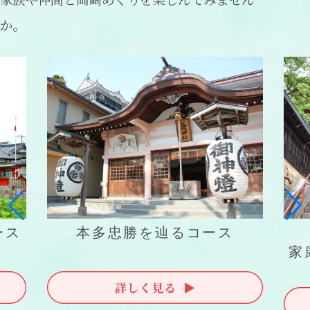
か。
ース
本多忠勝を辿るコース
家