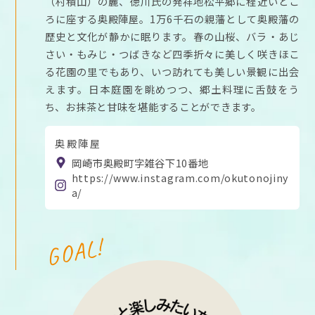
（村積山）の麓、徳川氏の発祥地松平郷に程近いとこ
ろに座する奥殿陣屋。1万6千石の親藩として奥殿藩の
歴史と文化が静かに眠ります。春の山桜、バラ・あじ
さい・もみじ・つばきなど四季折々に美しく咲きほこ
る花園の里でもあり、いつ訪れても美しい景観に出会
えます。日本庭園を眺めつつ、郷土料理に舌鼓をう
ち、お抹茶と甘味を堪能することができます。
奥殿陣屋
岡崎市奥殿町字雑谷下10番地
https://www.instagram.com/okutonojiny
a/
GOAL!