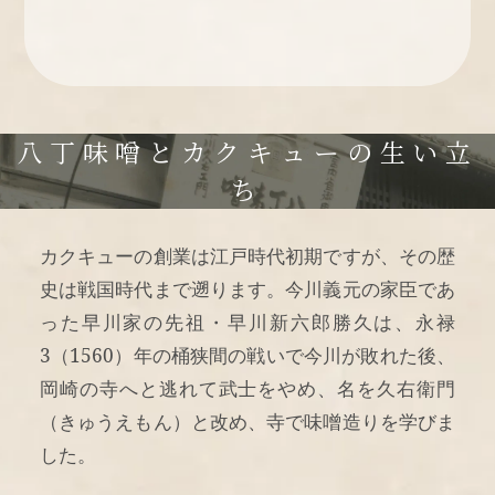
八丁味噌とカクキューの生い立
ち
カクキューの創業は江戸時代初期ですが、その歴
史は戦国時代まで遡ります。今川義元の家臣であ
った早川家の先祖・早川新六郎勝久は、永禄
3（1560）年の桶狭間の戦いで今川が敗れた後、
岡崎の寺へと逃れて武士をやめ、名を久右衛門
（きゅうえもん）と改め、寺で味噌造りを学びま
した。